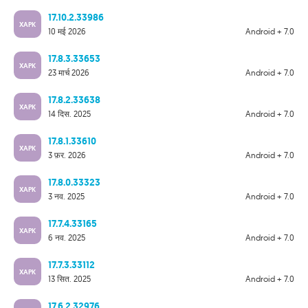
17.10.2.33986
XAPK
10 मई 2026
Android + 7.0
17.8.3.33653
XAPK
23 मार्च 2026
Android + 7.0
17.8.2.33638
XAPK
14 दिस. 2025
Android + 7.0
17.8.1.33610
XAPK
3 फ़र. 2026
Android + 7.0
17.8.0.33323
XAPK
3 नव. 2025
Android + 7.0
17.7.4.33165
XAPK
6 नव. 2025
Android + 7.0
17.7.3.33112
XAPK
13 सित. 2025
Android + 7.0
17.6.2.32976